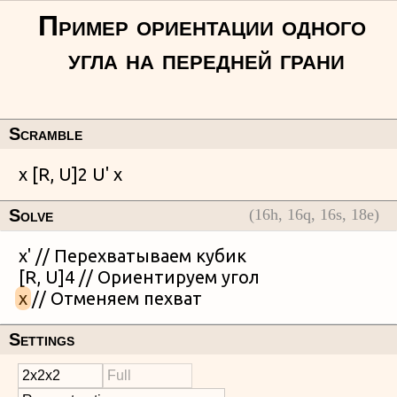
Scramble
Solve
(
16
h,
16
q,
16
s,
18
e)
x' // Перехватываем кубик

x
Settings