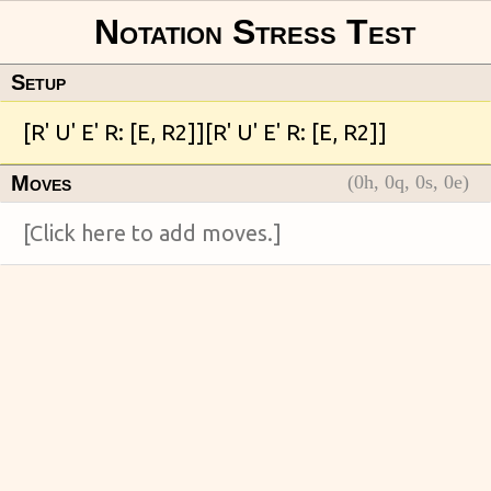
Setup
Moves
(
0
h,
0
q,
0
s,
0
e)